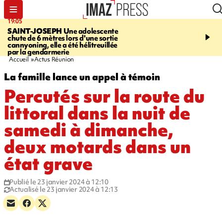
19:05
20:44
SAINT-JOSEPH
Une adolescente
À RETENIR CE SOIR
G
chute de 6 mètres lors d'une sortie
rouée de coups, cycliste,
cannyoning, elle a été hélitreuillée
personne disparue et c
par la gendarmerie
para-natation
Accueil
Actus Réunion
La famille lance un appel à témoin
Percutés sur la route du
littoral dans la nuit de
samedi à dimanche,
deux motards dans un
état grave
Publié le 23 janvier 2024 à 12:10
Actualisé le 23 janvier 2024 à 12:13