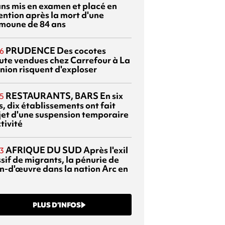
ans mis en examen et placé en
ention après la mort d'une
moune de 84 ans
PRUDENCE
Des cocotes
6
ute vendues chez Carrefour à La
nion risquent d'exploser
RESTAURANTS, BARS
En six
5
, dix établissements ont fait
bjet d'une suspension temporaire
tivité
AFRIQUE DU SUD
Après l'exil
3
sif de migrants, la pénurie de
n-d'œuvre dans la nation Arc en
PLUS D’INFOS