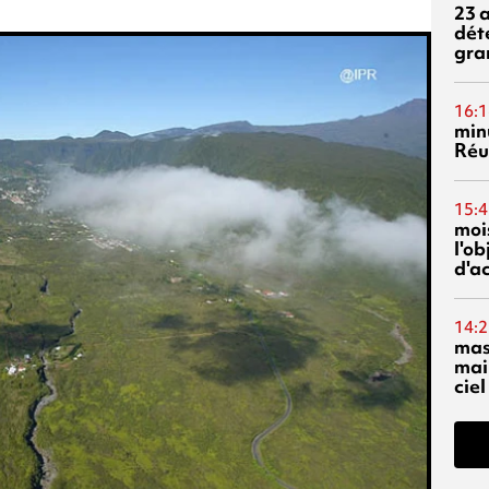
23 
dét
gra
16:1
min
Réu
15:4
mois
l'o
d'ac
14:2
mas
mai
ciel