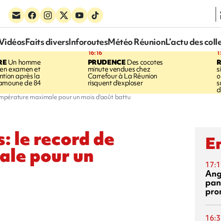
Vidéos
Faits divers
Inforoutes
Météo Réunion
L’actu des coll
16:16
1
RE
Un homme
PRUDENCE
Des cocotes
 en examen et
minute vendues chez
s
ntion après la
Carrefour à La Réunion
o
ramoune de 84
risquent d'exploser
s
d
température maximale pour un mois d'août battu
: le record de
En
le pour un
17:1
Ang
pan
pro
16:3