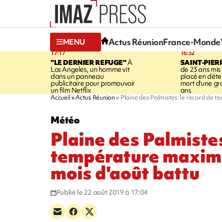
Actus Réunion
France-Monde
MENU
17:17
16:32
"LE DERNIER REFUGE"
À
SAINT-PIER
Los Angeles, un homme vit
de 23 ans mis
dans un panneau
placé en déte
publicitaire pour promouvoir
mort d'une g
un film Netflix
ans
Accueil
Actus Réunion
Plaine des Palmistes: le record de 
Météo
Plaine des Palmistes
température maxima
mois d'août battu
Publié le 22 août 2019 à 17:04