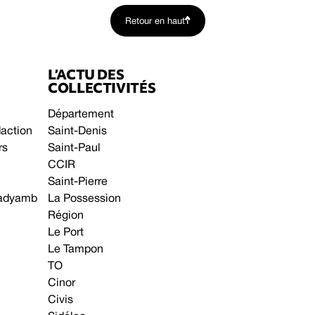
Retour en haut
L’ACTU DES
COLLECTIVITÉS
Département
daction
Saint-Denis
rs
Saint-Paul
CCIR
Saint-Pierre
 gadyamb
La Possession
Région
Le Port
Le Tampon
TO
Cinor
Civis