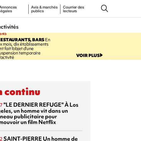
Annonces
Avis & marchés
Courrier des
légales
publics
lecteurs
ectivités
5:45
RESTAURANTS, BARS
En
ix mois, dix établissements
nt fait l'objet d'une
uspension temporaire
VOIR PLUS
'activité
 continu
"LE DERNIER REFUGE"
À Los
7
eles, un homme vit dans un
neau publicitaire pour
mouvoir un film Netflix
SAINT-PIERRE
Un homme de
2