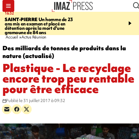
16:32
21:08
SAINT-PIERRE
Un homme de 23
MONDE
Arabie saoudit
ans mis en examen et placé en
et Turquie scellent un p
détention après la mort d'une
défense en pleine guerr
gramoune de 84 ans
Orient
Accueil
Actus Réunion
Des milliards de tonnes de produits dans la
nature (actualisé)
Plastique - Le recyclage
encore trop peu rentable
pour être efficace
Publié le 31 juillet 2017 à 09:32