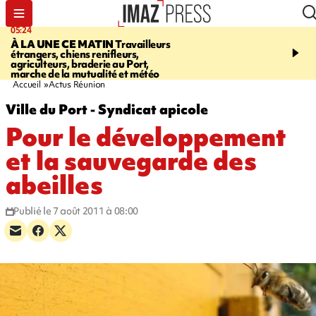
05:24
07:05
À LA UNE CE MATIN
Travailleurs
ETANG-SALÉ
Des chien
étrangers, chiens renifleurs,
mobilisés pour traquer le
agriculteurs, braderie au Port,
d'eau potable. Les vidéo
marche de la mutualité et météo
retrouver sur notre site
Accueil
Actus Réunion
Ville du Port - Syndicat apicole
Pour le développement
et la sauvegarde des
abeilles
Publié le 7 août 2011 à 08:00