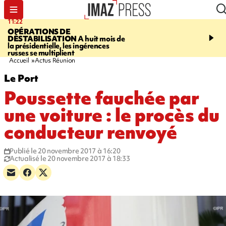
11:22
14:51
OPÉRATIONS DE
PARA-NATATION
Le P
DÉSTABILISATION
A huit mois de
Rivière triple champion
la présidentielle, les ingérences
russes se multiplient
Accueil
Actus Réunion
Le Port
Poussette fauchée par
une voiture : le procès du
conducteur renvoyé
Publié le 20 novembre 2017 à 16:20
Actualisé le 20 novembre 2017 à 18:33