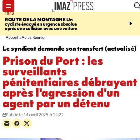
10:13
12:23
ROUTE DE LA MONTAGNE
Un
PRUDENCE
Les jouets
cycliste évacué en urgence absolue
peuvent éclater et brûler
après une collision avec une voiture
Accueil
Actus Réunion
Le syndicat demande son transfert (actualisé)
Prison du Port : les
surveillants
pénitentiaires débrayent
après l'agression d'un
agent par un détenu
Publié le 14 avril 2025 à 14:22