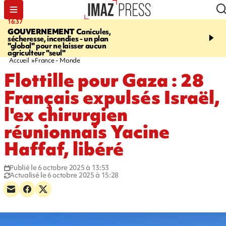
16:37
20:23
GOUVERNEMENT
Canicules,
À RETENIR CE SOIR
H
sécheresse, incendies - un plan
interpellé, coprs retrouv
"global" pour ne laisser aucun
conducteurs, fin de grèv
agriculteur "seul"
maltraités
Accueil
France - Monde
Flottille pour Gaza : 28
Français expulsés Israël,
l'ex chirurgien
réunionnais Yacine
Haffaf, libéré
Publié le 6 octobre 2025 à 13:53
Actualisé le 6 octobre 2025 à 15:28