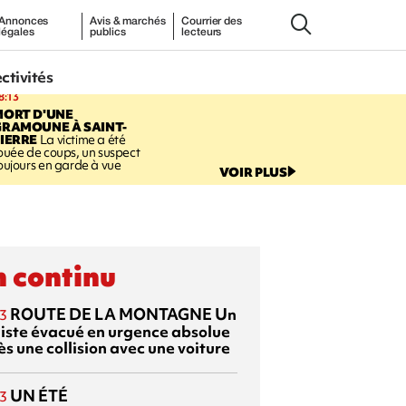
Annonces
Avis & marchés
Courrier des
légales
publics
lecteurs
ectivités
8:13
MORT D'UNE
GRAMOUNE À SAINT-
IERRE
La victime a été
ouée de coups, un suspect
oujours en garde à vue
VOIR PLUS
 continu
ROUTE DE LA MONTAGNE
Un
3
liste évacué en urgence absolue
s une collision avec une voiture
UN ÉTÉ
3