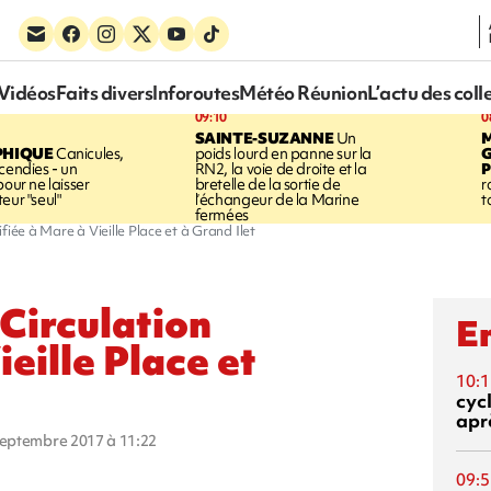
Vidéos
Faits divers
Inforoutes
Météo Réunion
L’actu des coll
09:10
0
SAINTE-SUZANNE
Un
PHIQUE
Canicules,
poids lourd en panne sur la
cendies - un
RN2, la voie de droite et la
P
pour ne laisser
bretelle de la sortie de
r
eur "seul"
l’échangeur de la Marine
t
fermées
iée à Mare à Vieille Place et à Grand Ilet
 Circulation
En
eille Place et
10:1
cyc
aprè
 septembre 2017 à 11:22
09:5