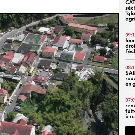
CA
séc
"glo
agri
09:1
lour
droi
l’é
08:1
SAI
rou
en 
07:0
reni
fuit
à re