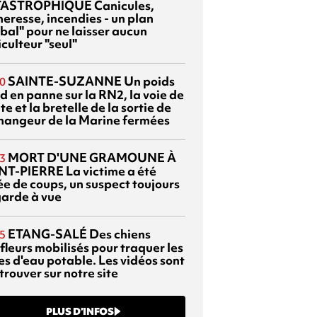
TASTROPHIQUE
Canicules,
heresse, incendies - un plan
bal" pour ne laisser aucun
culteur "seul"
SAINTE-SUZANNE
Un poids
0
d en panne sur la RN2, la voie de
te et la bretelle de la sortie de
changeur de la Marine fermées
MORT D'UNE GRAMOUNE À
3
NT-PIERRE
La victime a été
ée de coups, un suspect toujours
garde à vue
ETANG-SALÉ
Des chiens
5
fleurs mobilisés pour traquer les
es d'eau potable. Les vidéos sont
trouver sur notre site
PLUS D’INFOS