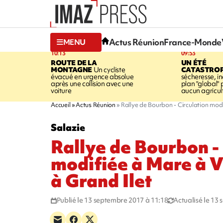
Actus Réunion
France-Monde
MENU
10:13
09:53
ROUTE DE LA
UN ÉTÉ
MONTAGNE
Un cycliste
CATASTRO
évacué en urgence absolue
sécheresse, in
après une collision avec une
plan "global" 
voiture
aucun agricult
Accueil
Actus Réunion
Rallye de Bourbon - Circulation modif
Salazie
Rallye de Bourbon -
modifiée à Mare à Vi
à Grand Ilet
Publié le 13 septembre 2017 à 11:18
Actualisé le 13