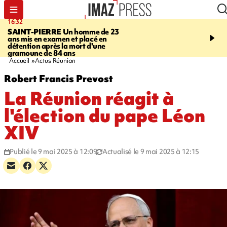
16:32
21:08
SAINT-PIERRE
Un homme de 23
MONDE
Arabie saoudit
ans mis en examen et placé en
et Turquie scellent un p
détention après la mort d'une
défense en pleine guerr
gramoune de 84 ans
Orient
Accueil
Actus Réunion
Robert Francis Prevost
La Réunion réagit à
l'élection du pape Léon
XIV
Publié le 9 mai 2025 à 12:09
Actualisé le 9 mai 2025 à 12:15