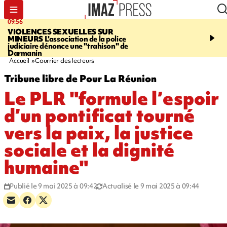
09:56
12:19
VIOLENCES SEXUELLES SUR
SAINT-DENIS
Un hom
MINEURS
L'association de la police
grièvement blessé à cou
judiciaire dénonce une "trahison" de
bouteille dans une baga
Darmanin
Accueil
Courrier des lecteurs
Tribune libre de Pour La Réunion
Le PLR "formule l’espoir
d’un pontificat tourné
vers la paix, la justice
sociale et la dignité
humaine"
Publié le 9 mai 2025 à 09:42
Actualisé le 9 mai 2025 à 09:44