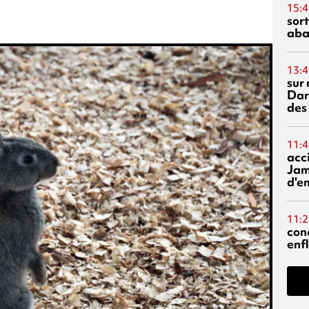
15:4
sor
aba
13:4
sur 
Dar
des
11:4
acci
Jam
d'e
11:2
con
enf