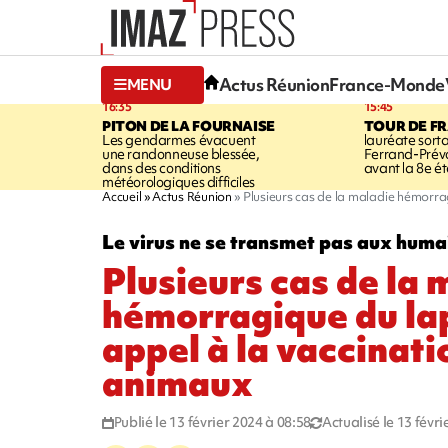
Actus Réunion
France-Monde
MENU
16:35
15:45
PITON DE LA FOURNAISE
TOUR DE F
Les gendarmes évacuent
lauréate sort
une randonneuse blessée,
Ferrand-Pré
dans des conditions
avant la 8e é
météorologiques difficiles
Accueil
Actus Réunion
Plusieurs cas de la maladie hémorrag
Le virus ne se transmet pas aux huma
Plusieurs cas de la 
hémorragique du lap
appel à la vaccinati
animaux
Publié le 13 février 2024 à 08:58
Actualisé le 13 févr