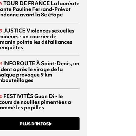
TOUR DE FRANCE
La lauréate
5
tante Pauline Ferrand-Prévot
ndonne avant la 8e étape
JUSTICE
Violences sexuelles
9
mineurs - un courrier de
manin pointe les défaillances
 enquêtes
INFOROUTE
À Saint-Denis, un
3
dent après le virage de la
aïque provoque 9 km
mbouteillages
FESTIVITÉS
Guan Di - le
0
cours de nouilles pimentées a
lammé les papilles
PLUS D’INFOS