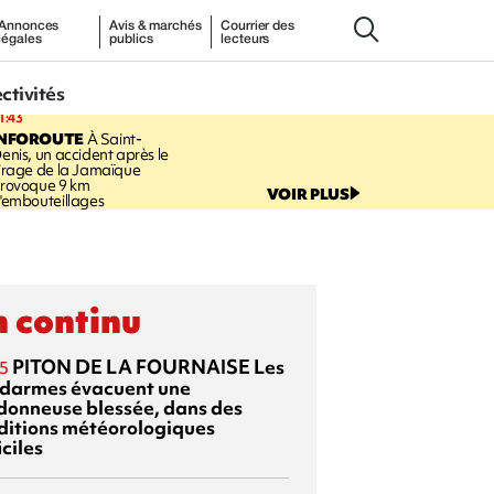
Annonces
Avis & marchés
Courrier des
légales
publics
lecteurs
ectivités
1:43
INFOROUTE
À Saint-
enis, un accident après le
irage de la Jamaïque
rovoque 9 km
VOIR PLUS
'embouteillages
 continu
PITON DE LA FOURNAISE
Les
5
darmes évacuent une
donneuse blessée, dans des
ditions météorologiques
iciles