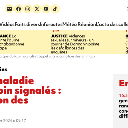
Vidéos
Faits divers
Inforoutes
Météo Réunion
L’actu des coll
13:49
1
RANCE
La
JUSTICE
Violences
ante Pauline
sexuelles sur mineurs - un
D
vot abandonne
courrier de Darmanin pointe
v
tape
les défaillances des
p
enquêtes
d
ique du lapin signalés : appel à la vaccination des animaux
ins
maladie
En
in signalés :
16:3
on des
gen
ran
con
diff
ier 2024 à 09:17