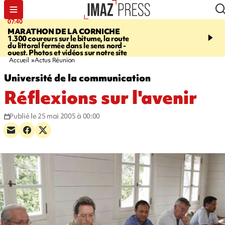
07:40
10:33
MARATHON DE LA CORNICHE
ASSOCIATIONS
Protec
1.300 coureurs sur le bitume, la route
l’enfance - une nouvelle
du littoral fermée dans le sens nord -
Stop VIF organisée à La
ouest. Photos et vidéos sur notre site
Accueil
Actus Réunion
Université de la communication
Réflexions sur l'avenir
Publié le 25 mai 2005 à 00:00