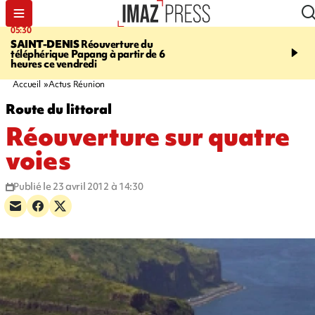
05:30
07:00
SAINT-DENIS
Réouverture du
LA MÉTÉO DAPRÉ M
téléphérique Papang à partir de 6
ROSINA
Un vendredi so
heures ce vendredi
Accueil
Actus Réunion
Route du littoral
Réouverture sur quatre
voies
Publié le 23 avril 2012 à 14:30