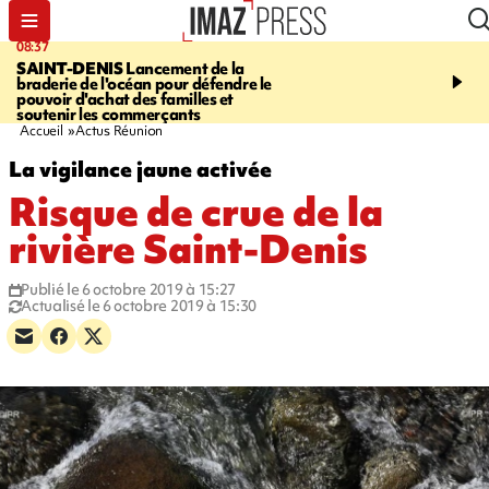
08:37
10:44
SAINT-DENIS
Lancement de la
SAINT-DENIS
Les lions 
braderie de l'océan pour défendre le
dragons paradent dans l
pouvoir d'achat des familles et
ville pour fêter Guan Di.
soutenir les commerçants
photos sur notre site
Accueil
Actus Réunion
La vigilance jaune activée
Risque de crue de la
rivière Saint-Denis
Publié le 6 octobre 2019 à 15:27
Actualisé le 6 octobre 2019 à 15:30