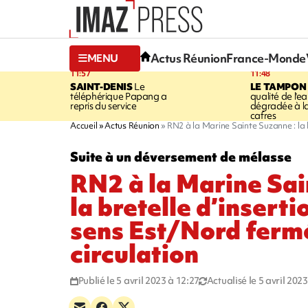
Actus Réunion
France-Monde
MENU
11:57
11:48
SAINT-DENIS
Le
LE TAMPON
téléphérique Papang a
qualité de l'ea
repris du service
dégradée à la
cafres
Accueil
Actus Réunion
RN2 à la Marine Sainte Suzanne : la b
Suite à un déversement de mélasse
RN2 à la Marine Sai
la bretelle d’inserti
sens Est/Nord fermé
circulation
Publié le 5 avril 2023 à 12:27
Actualisé le 5 avril 202