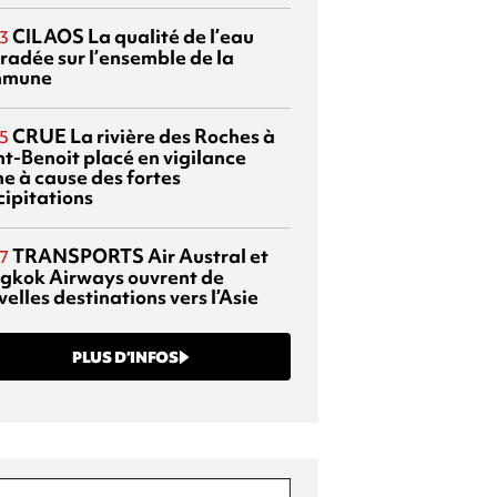
CILAOS
La qualité de l’eau
3
radée sur l’ensemble de la
mmune
CRUE
La rivière des Roches à
5
nt-Benoit placé en vigilance
ne à cause des fortes
cipitations
TRANSPORTS
Air Austral et
7
gkok Airways ouvrent de
elles destinations vers l’Asie
PLUS D’INFOS