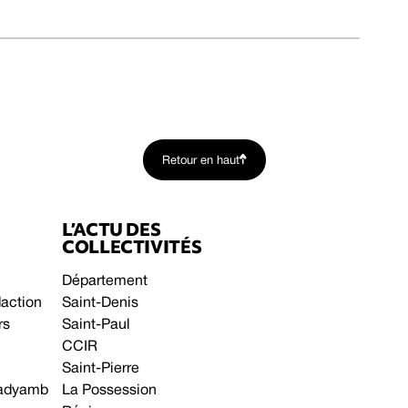
Retour en haut
L’ACTU DES
COLLECTIVITÉS
Département
daction
Saint-Denis
rs
Saint-Paul
CCIR
Saint-Pierre
 gadyamb
La Possession