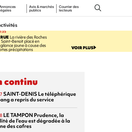
Annonces
Avis & marchés
Courrier des
légales
publics
lecteurs
ectivités
1:35
CRUE
La rivière des Roches
 Saint-Benoit placé en
igilance jaune à cause des
VOIR PLUS
ortes précipitations
 continu
SAINT-DENIS
Le téléphérique
7
ang a repris du service
LE TAMPON
Prudence, la
8
ité de l'eau est dégradée à la
ine des cafres