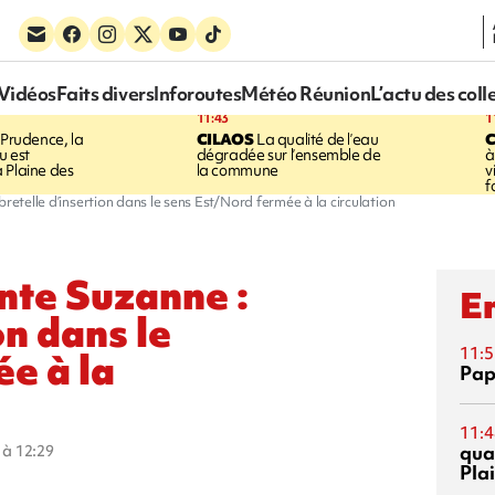
Vidéos
Faits divers
Inforoutes
Météo Réunion
L’actu des coll
11:43
1
Prudence, la
CILAOS
La qualité de l’eau
u est
dégradée sur l’ensemble de
à
 Plaine des
la commune
v
f
retelle d’insertion dans le sens Est/Nord fermée à la circulation
nte Suzanne :
En
on dans le
11:5
e à la
Pap
11:4
qual
3 à 12:29
Pla