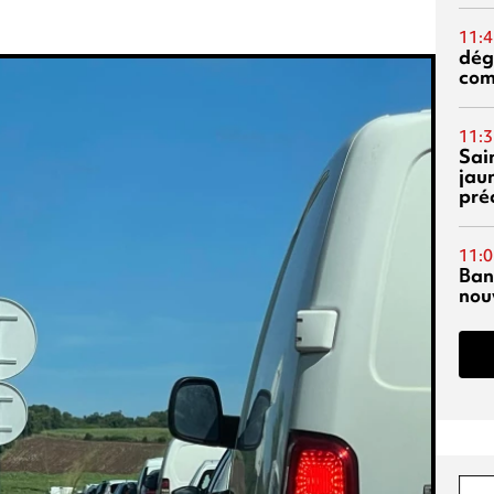
11:4
dég
co
11:3
Sai
jau
pré
11:0
Ban
nouv