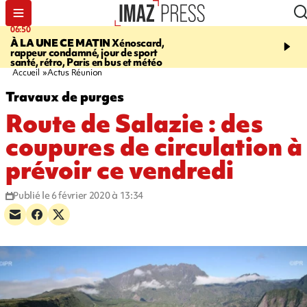
06:50
08:53
À LA UNE CE MATIN
Xénoscard,
SAINT-PAUL
JOUR DE
rappeur condamné, jour de sport
SANTÉ 2026
bouger, s’
santé, rétro, Paris en bus et météo
prendre soin de sa santé
Accueil
Actus Réunion
Travaux de purges
Route de Salazie : des
coupures de circulation à
prévoir ce vendredi
Publié le 6 février 2020 à 13:34