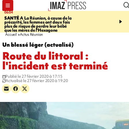
06:04
07:23
SANTÉ
A La Réunion, à cause de la
MARATHON DE LA C
précarité, les femmes ont deux fois
route du Littoral transf
plus de risque de perdre leur bébé
piste de course pour plu
que les mères de l'Hexagone
participants
Accueil
Actus Réunion
Un blessé léger (actualisé)
Route du littoral :
l'incident est terminé
Publié le 27 février 2020 à 17:15
Actualisé le 27 février 2020 à 19:20