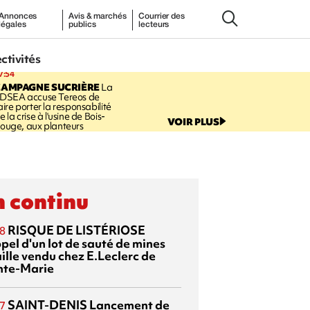
Annonces
Avis & marchés
Courrier des
légales
publics
lecteurs
ectivités
7:54
CAMPAGNE SUCRIÈRE
La
DSEA accuse Tereos de
aire porter la responsabilité
e la crise à l'usine de Bois-
VOIR PLUS
ouge, aux planteurs
 continu
RISQUE DE LISTÉRIOSE
8
pel d'un lot de sauté de mines
aille vendu chez E.Leclerc de
nte-Marie
SAINT-DENIS
Lancement de
7