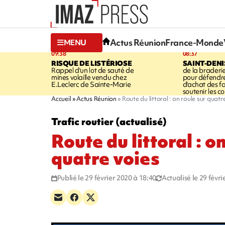
Actus Réunion
France-Monde
MENU
09:38
08:37
RISQUE DE LISTÉRIOSE
SAINT-DENI
Rappel d'un lot de sauté de
de la braderie
mines volaille vendu chez
pour défendre
E.Leclerc de Sainte-Marie
d'achat des fa
soutenir les 
Accueil
Actus Réunion
Route du littoral : on roule sur quatr
Trafic routier (actualisé)
Route du littoral : o
quatre voies
Publié le 29 février 2020 à 18:40
Actualisé le 29 févr