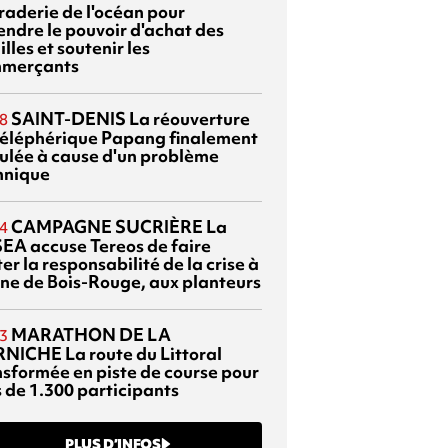
braderie de l'océan pour
endre le pouvoir d'achat des
lles et soutenir les
merçants
SAINT-DENIS
La réouverture
8
téléphérique Papang finalement
ulée à cause d'un problème
hnique
CAMPAGNE SUCRIÈRE
La
4
EA accuse Tereos de faire
er la responsabilité de la crise à
sine de Bois-Rouge, aux planteurs
MARATHON DE LA
3
RNICHE
La route du Littoral
nsformée en piste de course pour
s de 1.300 participants
PLUS D’INFOS