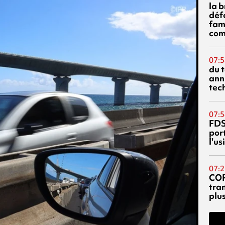
la 
déf
fami
com
07:5
du 
ann
tec
07:5
FDS
port
l'u
07:2
CO
tra
plu