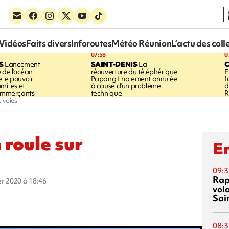
Vidéos
Faits divers
Inforoutes
Météo Réunion
L’actu des coll
07:58
0
S
Lancement
SAINT-DENIS
La
 de l'océan
réouverture du téléphérique
F
 le pouvoir
Papang finalement annulée
f
milles et
à cause d'un problème
d
commerçants
technique
R
e voies
n roule sur
En
09:3
Rap
ier 2020 à 18:46
vol
Sai
08:3