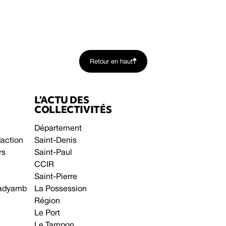
Retour en haut
L’ACTU DES
COLLECTIVITÉS
Département
daction
Saint-Denis
rs
Saint-Paul
CCIR
Saint-Pierre
 gadyamb
La Possession
Région
Le Port
Le Tampon