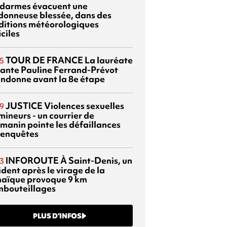
darmes évacuent une
donneuse blessée, dans des
ditions météorologiques
iciles
TOUR DE FRANCE
La lauréate
5
tante Pauline Ferrand-Prévot
ndonne avant la 8e étape
JUSTICE
Violences sexuelles
9
mineurs - un courrier de
manin pointe les défaillances
 enquêtes
INFOROUTE
À Saint-Denis, un
3
dent après le virage de la
aïque provoque 9 km
mbouteillages
PLUS D’INFOS