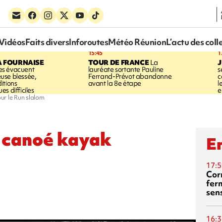
Vidéos
Faits divers
Inforoutes
Météo Réunion
L’actu des coll
15:45
1
A FOURNAISE
TOUR DE FRANCE
La
J
s évacuent
lauréate sortante Pauline
s
use blessée,
Ferrand-Prévot abandonne
c
itions
avant la 8e étape
l
s difficiles
e
ur le Run slalom
u canoé kayak
En
17:5
Corn
fer
sen
16:3