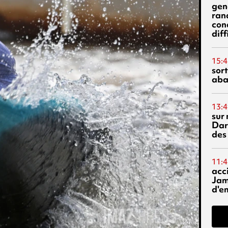
gen
ran
con
diff
15:4
sor
aba
13:4
sur 
Dar
des
11:4
acci
Jam
d'e