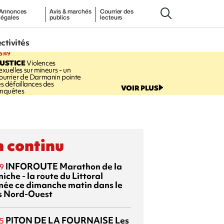
Annonces
Avis & marchés
Courrier des
légales
publics
lecteurs
ectivités
3:49
USTICE
Violences
exuelles sur mineurs - un
ourrier de Darmanin pointe
es défaillances des
VOIR PLUS
nquêtes
 continu
INFOROUTE
Marathon de la
9
iche - la route du Littoral
mée ce dimanche matin dans le
s Nord-Ouest
PITON DE LA FOURNAISE
Les
5