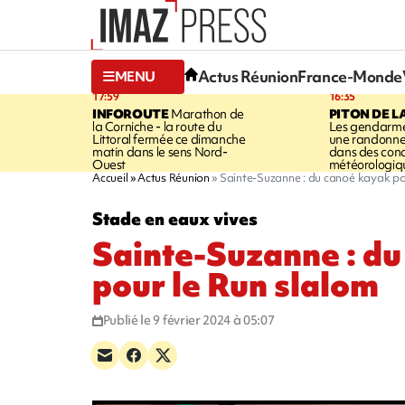
Actus Réunion
France-Monde
MENU
17:59
16:35
INFOROUTE
Marathon de
PITON DE L
la Corniche - la route du
Les gendarme
Littoral fermée ce dimanche
une randonne
matin dans le sens Nord-
dans des cond
Ouest
météorologique
Accueil
Actus Réunion
Sainte-Suzanne : du canoé kayak po
Stade en eaux vives
Sainte-Suzanne : d
pour le Run slalom
Publié le 9 février 2024 à 05:07