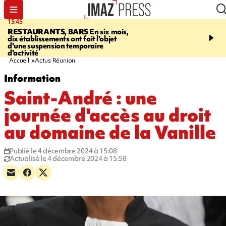
15:45
17:17
RESTAURANTS, BARS
En six mois,
"LE DERNIER REFUG
dix établissements ont fait l'objet
Angeles, un homme vit 
d'une suspension temporaire
panneau publicitaire po
d'activité
promouvoir un film Netf
Accueil
Actus Réunion
Information
Saint-André : une
journée d'accès au droit
au domaine de la Vanille
Publié le 4 décembre 2024 à 15:08
Actualisé le 4 décembre 2024 à 15:58