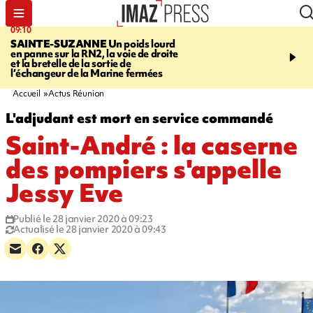
09:10
11:22
SAINTE-SUZANNE
Un poids lourd
OPÉRATIONS DE
en panne sur la RN2, la voie de droite
DÉSTABILISATION
A h
et la bretelle de la sortie de
la présidentielle, les ing
l’échangeur de la Marine fermées
russes se multiplient
Accueil
Actus Réunion
L'adjudant est mort en service commandé
Saint-André : la caserne
des pompiers s'appelle
Jessy Eve
Publié le 28 janvier 2020 à 09:23
Actualisé le 28 janvier 2020 à 09:43