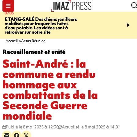
07:05
09:53
ETANG-SALÉ
Des chiens renifleurs
UN ÉTÉ
mobilisés pour traquer les fuites
CATASTROPHIQUE
Ca
d'eau potable. Les vidéos sont à
sécheresse, incendies - 
retrouver sur notre site
"global" pour ne laisser
agriculteur "seul"
Accueil
Actus Réunion
Recueillement et unité
Saint-André : la
commune a rendu
hommage aux
combattants de la
Seconde Guerre
mondiale
Publié le 8 mai 2025 à 12:30
Actualisé le 8 mai 2025 à 14:01