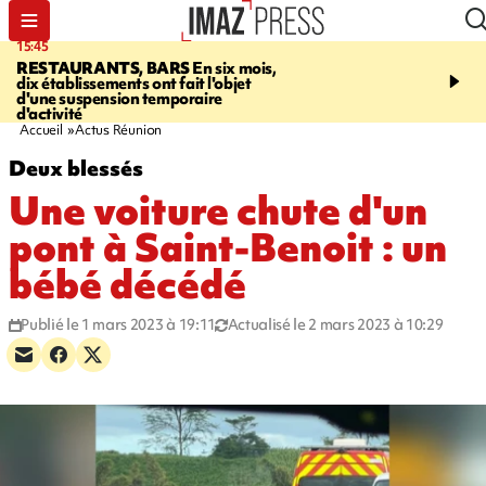
15:45
17:17
RESTAURANTS, BARS
En six mois,
"LE DERNIER REFUG
dix établissements ont fait l'objet
Angeles, un homme vit 
d'une suspension temporaire
panneau publicitaire po
d'activité
promouvoir un film Netf
Accueil
Actus Réunion
Deux blessés
Une voiture chute d'un
pont à Saint-Benoit : un
bébé décédé
Publié le 1 mars 2023 à 19:11
Actualisé le 2 mars 2023 à 10:29