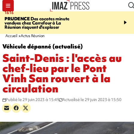
16:16
20:06
PRUDENCE
Des cocotes minute
À RETENIR CE SOIR
Vo
vendues chez Carrefour à La
l'Asie, mort d'une gram
Réunion risquent d'exploser
cocottes minute, Guan D
footballeurs
Accueil
Actus Réunion
Véhicule dépanné (actualisé)
Saint-Denis : l'accès au
chef-lieu par le Pont
Vinh San rouvert à la
circulation
Publié le 29 juin 2023 à 15:49
Actualisé le 29 juin 2023 à 15:50