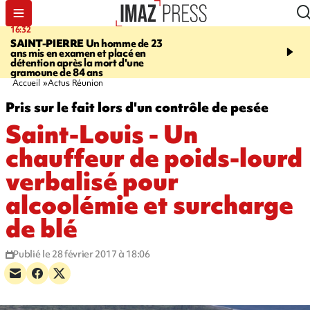
16:32
21:08
SAINT-PIERRE
Un homme de 23
MONDE
Arabie saoudit
ans mis en examen et placé en
et Turquie scellent un p
détention après la mort d'une
défense en pleine guerr
gramoune de 84 ans
Orient
Accueil
Actus Réunion
Pris sur le fait lors d'un contrôle de pesée
Saint-Louis - Un
chauffeur de poids-lourd
verbalisé pour
alcoolémie et surcharge
de blé
Publié le 28 février 2017 à 18:06