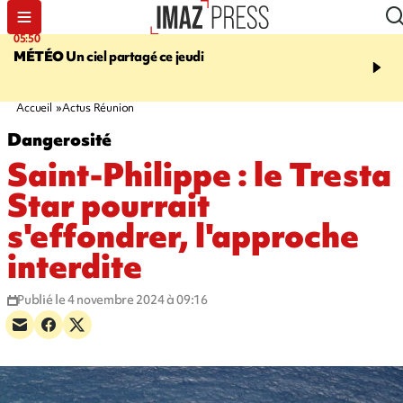
05:50
08:13
MÉTÉO
Un ciel partagé ce jeudi
MORT D'UNE GRAMO
SAINT-PIERRE
La victi
rouée de coups, un susp
en garde à vue
Accueil
Actus Réunion
Dangerosité
Saint-Philippe : le Tresta
Star pourrait
s'effondrer, l'approche
interdite
Publié le 4 novembre 2024 à 09:16