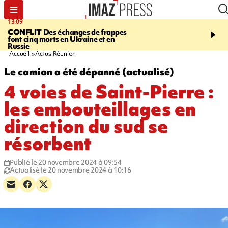
13:09
17:14
CONFLIT
Des échanges de frappes
ESCALADE
Quatre méd
font cinq morts en Ukraine et en
européennes pour les je
Russie
grimpeurs réunionnais 
Accueil
Actus Réunion
Le camion a été dépanné (actualisé)
4 voies de Saint-Pierre :
les embouteillages en
direction du sud se
résorbent
Publié le 20 novembre 2024 à 09:54
Actualisé le 20 novembre 2024 à 10:16