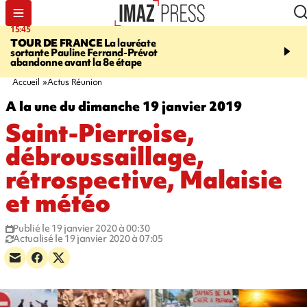
15:45
20:17
TOUR DE FRANCE
La lauréate
À RETENIR CE SOIR
Sé
sortante Pauline Ferrand-Prévot
routière, concours de nou
abandonne avant la 8e étape
du littoral fermée, courr
Darmanin et évacuation
Accueil
Actus Réunion
A la une du dimanche 19 janvier 2019
Saint-Pierroise,
débroussaillage,
rétrospective, Malaisie
et météo
Publié le 19 janvier 2020 à 00:30
Actualisé le 19 janvier 2020 à 07:05