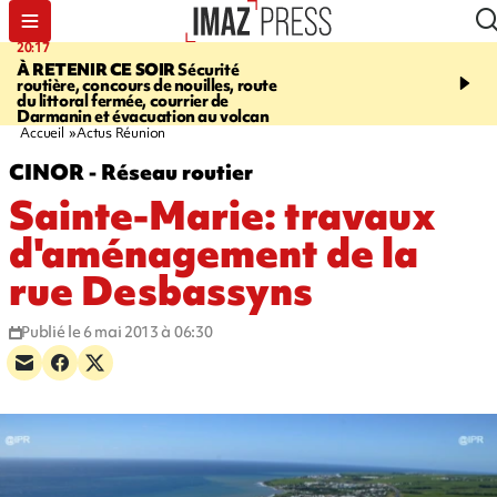
20:17
08:26
À RETENIR CE SOIR
Sécurité
SALAZIE
Cascade blanc
routière, concours de nouilles, route
rencontre d'un géant d
du littoral fermée, courrier de
Photos et vidéos sur notr
Darmanin et évacuation au volcan
Accueil
Actus Réunion
CINOR - Réseau routier
Sainte-Marie: travaux
d'aménagement de la
rue Desbassyns
Publié le 6 mai 2013 à 06:30