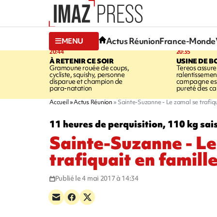
Actus Réunion
France-Monde
MENU
20:44
20:35
À RETENIR CE SOIR
USINE DE B
Gramoune rouée de coups,
Tereos assure
cycliste, squishy, personne
ralentissemen
disparue et champion de
campagne est l
para-natation
pureté des c
Accueil
Actus Réunion
Sainte-Suzanne - Le zamal se trafiqu
11 heures de perquisition, 110 kg sai
Sainte-Suzanne - Le
trafiquait en famill
Publié le 4 mai 2017 à 14:34