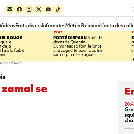
Vidéos
Faits divers
Inforoutes
Météo Réunion
L’actu des coll
19:49
1
OIS-ROUGE
PORTÉ DISPARU
Après le
S
 que le
décès de Quentin
a
t de la
Dumontier, sa famille lance
m
ié à la faible
une cagnotte pour rapatrier
c
annes
son corps en Hexagone
h
g
ait en famille
sis
 zamal se
En
e
20:4
Gra
squ
cha