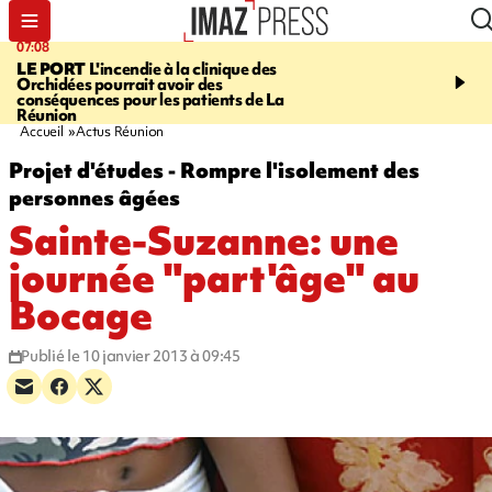
07:08
09:56
LE PORT
L'incendie à la clinique des
VIOLENCES SEXUELL
Orchidées pourrait avoir des
MINEURS
L'association 
conséquences pour les patients de La
judiciaire dénonce une "
Réunion
Darmanin
Accueil
Actus Réunion
Projet d'études - Rompre l'isolement des
personnes âgées
Sainte-Suzanne: une
journée "part'âge" au
Bocage
Publié le 10 janvier 2013 à 09:45