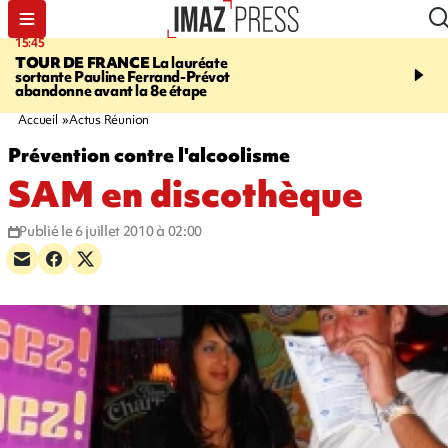
15:45
20:17
TOUR DE FRANCE
La lauréate
À RETENIR CE SOIR
Sé
sortante Pauline Ferrand-Prévot
routière, concours de nou
abandonne avant la 8e étape
du littoral fermée, courr
Darmanin et évacuation
Accueil
Actus Réunion
Prévention contre l'alcoolisme
SAM en discothèque
Publié le 6 juillet 2010 à 02:00