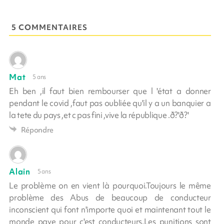
5 COMMENTAIRES
Mat
5 ans
Eh ben ,il faut bien rembourser que l 'état a donner
pendant le covid ,faut pas oubliée qu'il y a un banquier a
la tete du pays ,et c pas fini ,vive la république .ð?'ð?'
Répondre
Alain
5 ans
Le problème on en vient là pourquoi.Toujours le même
problème des Abus de beaucoup de conducteur
inconscient qui font n'importe quoi et maintenant tout le
monde paye pour c'est conducteurs.Les punitions sont