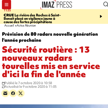
11:35
11:57
CRUE
La rivière des Roches à Saint-
SAINT-DENIS
Le télép
Benoit placé en vigilance jaune à
Papang a repris du servi
cause des fortes précipitations
Accueil
Actus Réunion
Prévision de 80 radars nouvelle génération
l'année prochaine
Sécurité routière : 13
nouveaux radars
tourelles mis en service
d'ici la fin de l'année
Publié le 7 octobre 2020 à 10:58
Actualisé le 9 octobre 2020 à 11:05