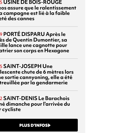
USINE DE BOIS-ROUGE
5
eos assure que le ralentissement
a campagne est lié à la faible
eté des cannes
PORTÉ DISPARU
Après le
9
ès de Quentin Dumontier, sa
ille lance une cagnotte pour
atrier son corps en Hexagone
SAINT-JOSEPH
Une
5
lescente chute de 6 mètres lors
e sortie cannyoning, elle a été
itreuillée par la gendarmerie
SAINT-DENIS
Le Barachois
2
mé dimanche pour l'arrivée du
 cycliste
PLUS D’INFOS