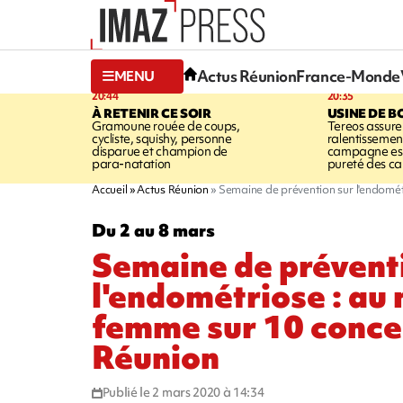
Actus Réunion
France-Monde
MENU
20:44
20:35
À RETENIR CE SOIR
USINE DE B
Gramoune rouée de coups,
Tereos assure
cycliste, squishy, personne
ralentissemen
disparue et champion de
campagne est l
para-natation
pureté des c
Accueil
Actus Réunion
Semaine de prévention sur l'endomét
Du 2 au 8 mars
Semaine de prévent
l'endométriose : au
femme sur 10 conce
Réunion
Publié le 2 mars 2020 à 14:34