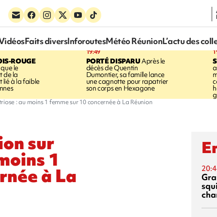
Vidéos
Faits divers
Inforoutes
Météo Réunion
L’actu des coll
19:49
1
OIS-ROUGE
PORTÉ DISPARU
Après le
S
 que le
décès de Quentin
a
t de la
Dumontier, sa famille lance
m
ié à la faible
une cagnotte pour rapatrier
c
annes
son corps en Hexagone
h
g
riose : au moins 1 femme sur 10 concernée à La Réunion
ion sur
En
 moins 1
20:4
rnée à La
Gra
squ
cha