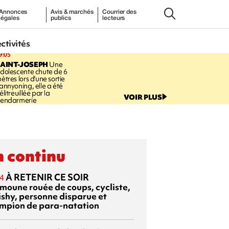
Annonces
Avis & marchés
Courrier des
légales
publics
lecteurs
ectivités
9:05
AINT-JOSEPH
Une
dolescente chute de 6
ètres lors d'une sortie
annyoning, elle a été
élitreuillée par la
VOIR PLUS
endarmerie
 continu
À RETENIR CE SOIR
4
moune rouée de coups, cycliste,
ishy, personne disparue et
mpion de para-natation