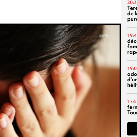
20:3
Ter
de l
pur
19:4
déc
fam
rap
19:0
ado
d'un
hél
17:5
fer
Tour