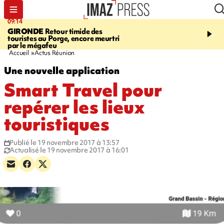
09:14
13:09
GIRONDE
Retour timide des
CONFLIT
Des échanges
touristes au Porge, encore meurtri
font cinq morts en Ukrai
par le mégafeu
Russie
Accueil
Actus Réunion
Une nouvelle application
Smart Travel pour
repérer les lieux
touristiques
Publié le 19 novembre 2017 à 13:57
Actualisé le 19 novembre 2017 à 16:01