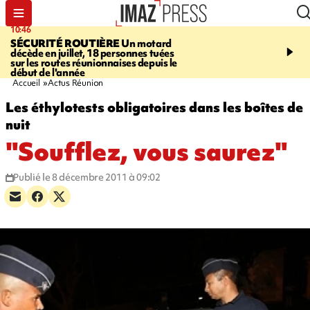
10:46
13:49
SÉCURITÉ ROUTIÈRE
Un motard
JUSTICE
Violences sexu
décède en juillet, 18 personnes tuées
mineurs - un courrier d
sur les routes réunionnaises depuis le
pointe les défaillances 
début de l'année
Accueil
Actus Réunion
Les éthylotests obligatoires dans les boîtes de
nuit
"Soufflez, vous saurez"
Publié le 8 décembre 2011 à 09:02