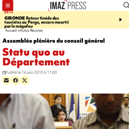
09:14
13:09
GIRONDE
Retour timide des
CONFLIT
Des échanges
touristes au Porge, encore meurtri
font cinq morts en Ukrai
par le mégafeu
Russie
Accueil
Actus Réunion
Assemblée plénière du conseil général
Statu quo au
Département
Publié le 16 juin 2010 à 11:00