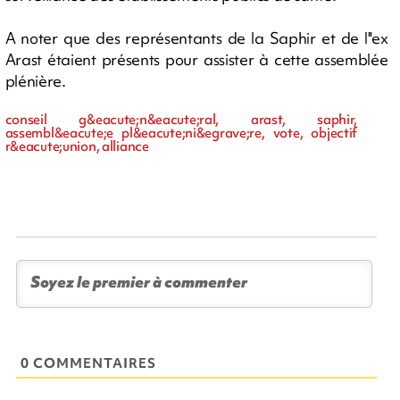
A noter que des représentants de la Saphir et de l''ex
Arast étaient présents pour assister à cette assemblée
plénière.
conseil g&eacute;n&eacute;ral, arast, saphir,
assembl&eacute;e pl&eacute;ni&egrave;re, vote, objectif
r&eacute;union, alliance
0 COMMENTAIRES