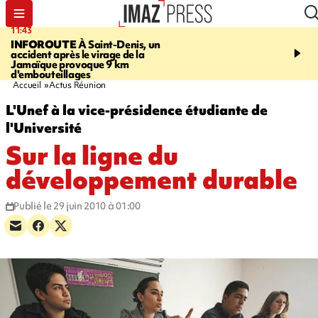
11:43
16:35
INFOROUTE
À Saint-Denis, un
PITON DE LA FOURN
accident après le virage de la
gendarmes évacuent un
Jamaïque provoque 9 km
randonneuse blessée, d
d'embouteillages
conditions météorologiqu
Accueil
Actus Réunion
L'Unef à la vice-présidence étudiante de
l'Université
Sur la ligne du
développement durable
Publié le 29 juin 2010 à 01:00