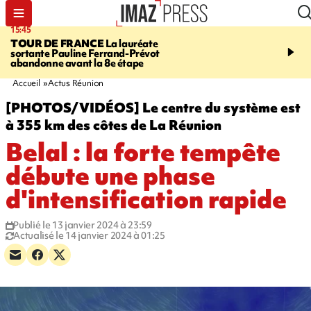
15:45
20:17
TOUR DE FRANCE
La lauréate
À RETENIR CE SOIR
Sé
sortante Pauline Ferrand-Prévot
routière, concours de nou
abandonne avant la 8e étape
du littoral fermée, courr
Darmanin et évacuation
Accueil
Actus Réunion
[PHOTOS/VIDÉOS] Le centre du système est
à 355 km des côtes de La Réunion
Belal : la forte tempête
débute une phase
d'intensification rapide
Publié le 13 janvier 2024 à 23:59
Actualisé le 14 janvier 2024 à 01:25