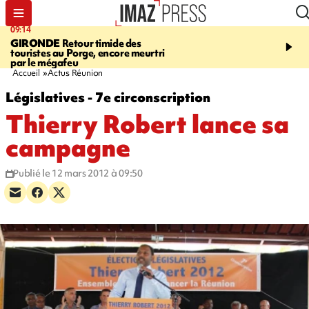
09:14
13:09
GIRONDE
Retour timide des
CONFLIT
Des échanges
touristes au Porge, encore meurtri
font cinq morts en Ukrai
par le mégafeu
Russie
Accueil
Actus Réunion
Législatives - 7e circonscription
Thierry Robert lance sa
campagne
Publié le 12 mars 2012 à 09:50