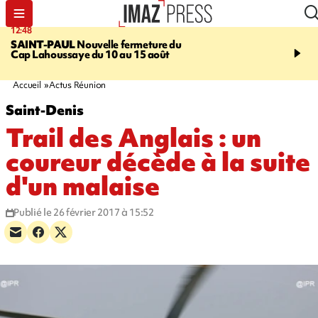
12:48
14:23
SAINT-PAUL
Nouvelle fermeture du
AFRIQUE DU SUD
Aprè
Cap Lahoussaye du 10 au 15 août
massif de migrants, la p
main-d'œuvre dans la na
ciel
Accueil
Actus Réunion
Saint-Denis
Trail des Anglais : un
coureur décède à la suite
d'un malaise
Publié le 26 février 2017 à 15:52