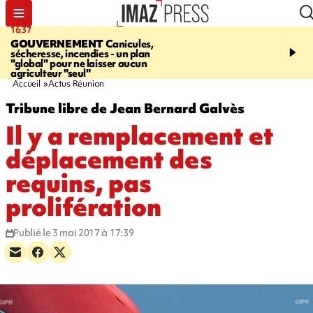
16:37
20:23
GOUVERNEMENT
Canicules,
À RETENIR CE SOIR
H
sécheresse, incendies - un plan
interpellé, coprs retrouv
"global" pour ne laisser aucun
conducteurs, fin de grèv
agriculteur "seul"
maltraités
Accueil
Actus Réunion
Tribune libre de Jean Bernard Galvès
Il y a remplacement et
déplacement des
requins, pas
prolifération
Publié le 3 mai 2017 à 17:39