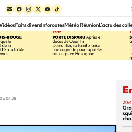
Vidéos
Faits divers
Inforoutes
Météo Réunion
L’actu des coll
19:49
1
OIS-ROUGE
PORTÉ DISPARU
Après le
S
 que le
décès de Quentin
a
t de la
Dumontier, sa famille lance
m
ié à la faible
une cagnotte pour rapatrier
c
annes
son corps en Hexagone
h
g
En
0 à 06:28
20:4
Gra
squ
cha