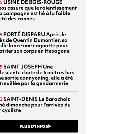
USINE DE BOIS-ROUGE
5
eos assure que le ralentissement
a campagne est lié à la faible
eté des cannes
PORTÉ DISPARU
Après le
9
ès de Quentin Dumontier, sa
ille lance une cagnotte pour
atrier son corps en Hexagone
SAINT-JOSEPH
Une
5
lescente chute de 6 mètres lors
e sortie cannyoning, elle a été
itreuillée par la gendarmerie
SAINT-DENIS
Le Barachois
2
mé dimanche pour l'arrivée du
 cycliste
PLUS D’INFOS