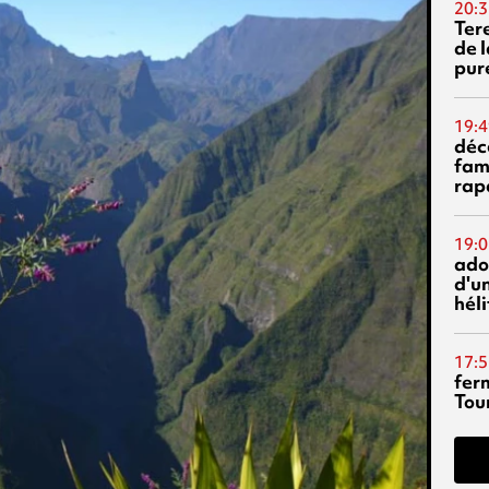
20:3
Ter
de l
pur
19:4
déc
fam
rap
19:0
ado
d'un
hél
17:5
fer
Tour