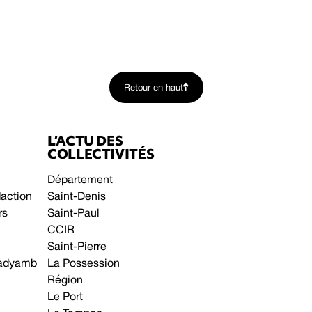
Retour en haut
L’ACTU DES
COLLECTIVITÉS
Département
daction
Saint-Denis
rs
Saint-Paul
CCIR
Saint-Pierre
 gadyamb
La Possession
Région
Le Port