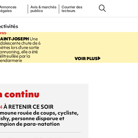
Annonces
Avis & marchés
Courrier des
légales
publics
lecteurs
ectivités
9:05
AINT-JOSEPH
Une
dolescente chute de 6
ètres lors d'une sortie
annyoning, elle a été
élitreuillée par la
VOIR PLUS
endarmerie
 continu
À RETENIR CE SOIR
4
moune rouée de coups, cycliste,
ishy, personne disparue et
mpion de para-natation