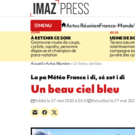
Actus Réunion
France-Monde
MENU
20:44
20:35
À RETENIR CE SOIR
USINE DE B
Gramoune rouée de coups,
Tereos assure
cycliste, squishy, personne
ralentissemen
disparue et champion de
campagne est l
para-natation
pureté des c
Accueil
Actus Réunion
Un beau ciel bleu
La pa Météo France i di, sé zot i di
Un beau ciel bleu
Publié le 27 mai 2020 à 02:43
Actualisé le 27 mai 202