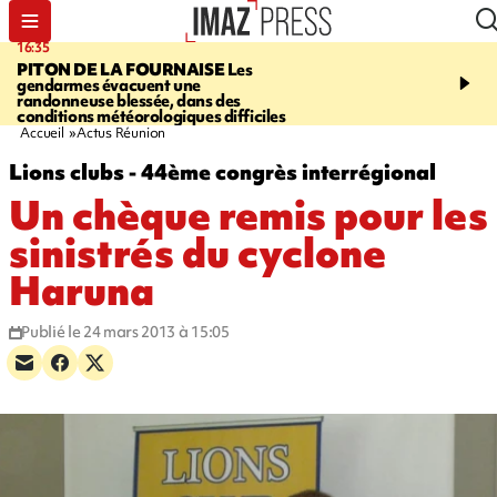
16:35
06:58
PITON DE LA FOURNAISE
Les
À LA UNE CE MATIN
M
gendarmes évacuent une
la Corniche, Cascade bl
randonneuse blessée, dans des
touristes de retour en G
conditions météorologiques difficiles
insolite, marins indonés
Accueil
Actus Réunion
Lions clubs - 44ème congrès interrégional
Un chèque remis pour les
sinistrés du cyclone
Haruna
Publié le 24 mars 2013 à 15:05