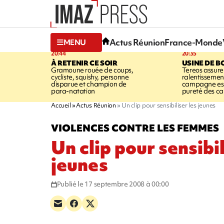
Actus Réunion
France-Monde
MENU
20:44
20:35
À RETENIR CE SOIR
USINE DE B
Gramoune rouée de coups,
Tereos assure
cycliste, squishy, personne
ralentissemen
disparue et champion de
campagne est l
para-natation
pureté des c
Accueil
Actus Réunion
Un clip pour sensibiliser les jeunes
VIOLENCES CONTRE LES FEMMES
Un clip pour sensibil
jeunes
Publié le 17 septembre 2008 à 00:00