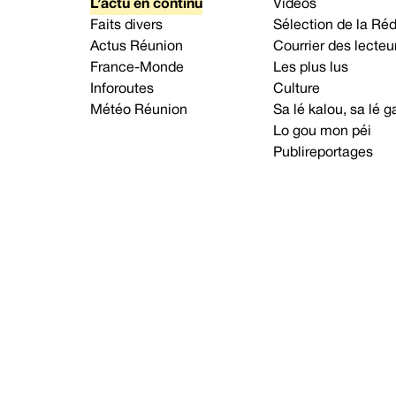
L’actu en continu
Vidéos
Faits divers
Sélection de la Ré
Actus Réunion
Courrier des lecteu
France-Monde
Les plus lus
Inforoutes
Culture
Météo Réunion
Sa lé kalou, sa lé
Lo gou mon péi
Publireportages
A propos d’Imaz Press
Nou