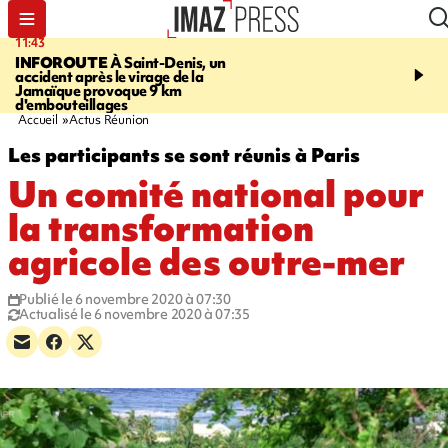
11:43
16:35
INFOROUTE
À Saint-Denis, un
PITON DE LA FOURN
accident après le virage de la
gendarmes évacuent un
Jamaïque provoque 9 km
randonneuse blessée, d
d'embouteillages
conditions météorologiqu
Accueil
Actus Réunion
Les participants se sont réunis à Paris
Un comité national pour
la transformation
agricole des outre-mer
Publié le 6 novembre 2020 à 07:30
Actualisé le 6 novembre 2020 à 07:35