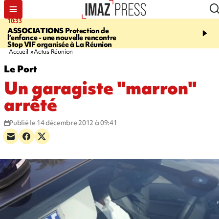
10:33
15:03
ASSOCIATIONS
Protection de
CANADA
Vaste feu de 
l’enfance - une nouvelle rencontre
l'ouest du pays, 20.000 
Stop VIF organisée à La Réunion
l'état d'urgence déclaré
Accueil
Actus Réunion
Le Port
Un garagiste "marron"
arrêté
Publié le 14 décembre 2012 à 09:41