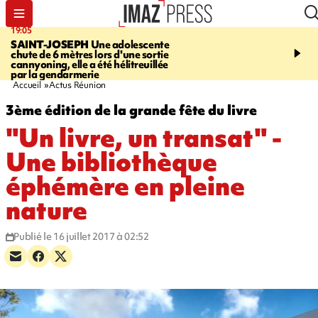
19:05
20:44
SAINT-JOSEPH
Une adolescente
À RETENIR CE SOIR
G
chute de 6 mètres lors d'une sortie
rouée de coups, cycliste,
cannyoning, elle a été hélitreuillée
personne disparue et c
par la gendarmerie
para-natation
Accueil
Actus Réunion
3ème édition de la grande fête du livre
"Un livre, un transat" -
Une bibliothèque
éphémère en pleine
nature
Publié le 16 juillet 2017 à 02:52