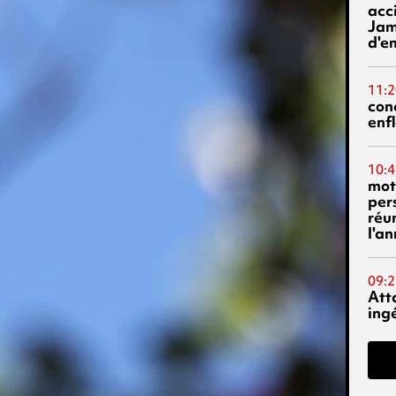
acci
Jam
d'e
11:2
con
enf
10:4
mot
per
réu
l'a
09:2
Att
ing