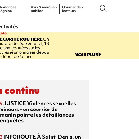
Annonces
Avis & marchés
Courrier des
légales
publics
lecteurs
ectivités
0:46
ÉCURITÉ ROUTIÈRE
Un
otard décède en juillet, 18
ersonnes tuées sur les
outes réunionnaises depuis
VOIR PLUS
e début de l'année
 continu
JUSTICE
Violences sexuelles
9
mineurs - un courrier de
manin pointe les défaillances
 enquêtes
INFOROUTE
À Saint-Denis, un
3