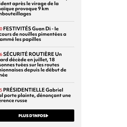
dent après le virage de la
aïque provoque 9 km
mbouteillages
FESTIVITÉS
Guan Di - le
0
cours de nouilles pimentées a
lammé les papilles
SÉCURITÉ ROUTIÈRE
Un
6
ard décède en juillet, 18
sonnes tuées sur les routes
nionnaises depuis le début de
nnée
PRÉSIDENTIELLE
Gabriel
5
al porte plainte, dénonçant une
érence russe
PLUS D’INFOS