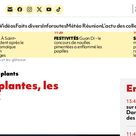
Vidéos
Faits divers
Inforoutes
Météo Réunion
L’actu des coll
11:20
1
E
À Saint-
FESTIVITÉS
Guan Di - le
S
dent après le
concours de nouilles
m
Jamaïque
pimentées a enflammé les
p
m
papilles
r
ges
l
s et les gâteaux
 plants
plantes, les
En
x
13:4
sur 
Dar
des
11:4