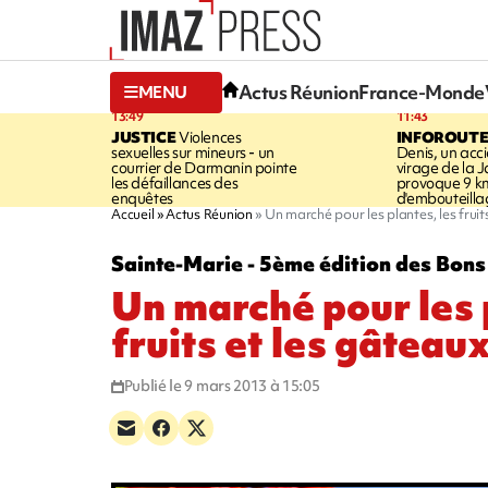
Actus Réunion
France-Monde
MENU
13:49
11:43
JUSTICE
Violences
INFOROUT
sexuelles sur mineurs - un
Denis, un acci
courrier de Darmanin pointe
virage de la 
les défaillances des
provoque 9 k
enquêtes
d'embouteilla
Accueil
Actus Réunion
Un marché pour les plantes, les fruit
Sainte-Marie - 5ème édition des Bons
Un marché pour les 
fruits et les gâteau
Publié le 9 mars 2013 à 15:05