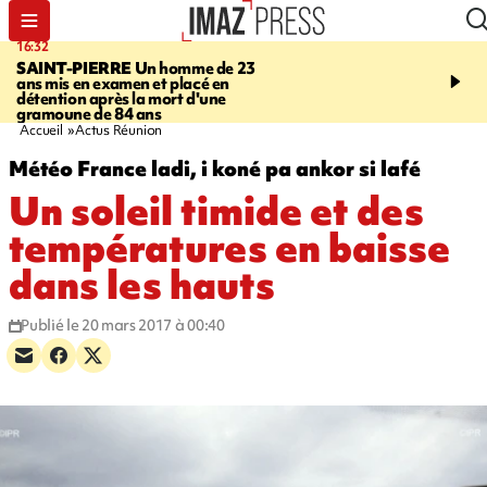
16:32
21:08
SAINT-PIERRE
Un homme de 23
MONDE
Arabie saoudit
ans mis en examen et placé en
et Turquie scellent un p
détention après la mort d'une
défense en pleine guerr
gramoune de 84 ans
Orient
Accueil
Actus Réunion
Météo France ladi, i koné pa ankor si lafé
Un soleil timide et des
températures en baisse
dans les hauts
Publié le 20 mars 2017 à 00:40